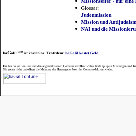
Missionseifer - nur ein
Glossar:
Judenmission
Mission und Antijudais
NAI und die Missionieru
.com
G
ha
alil
ist kostenlos! Trotzdem:
haGalil kostet Geld!
Die bei haGalil onLine und den angeschlossenen Domains veröffentlichten Texte spiegeln Meinungen und Ken
Sie geben nicht unbedingt die Meinung der Herausgeber bzw. der Gesamtredaktion wieder.