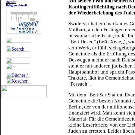
Mit seiner Frau und seinen Kin
Archiv:
Religion aktuell
Kontingentflüchtling nach De
der Wiederbelebung des Juden
Swiderski hat ein markantes Ges
Vollbart, an den Festtagen eine
missionarische Feste, lockt Jud
"Beit Hesed" (Бейт Хесед), wie
sein Werk, er fühlt sich geborg
Gemeinde als die Erfüllung dess
Deswegen meint er nach Deuts
steht er mit anderen jüdischen
Hauptbahnhof und spricht Passa
Traktate, lädt ins Gemeindeha
"Pessach".
Mit dem "Beit Sar Shalom Evang
Gemeinde die besten Kontakte,
Berlin, der von der millionens
finanziert wird. Man kennt sich
Material. Für die Gemeindezeit
kleine Leserbriefe, von der Li
Juden zu erretten. Leider übers